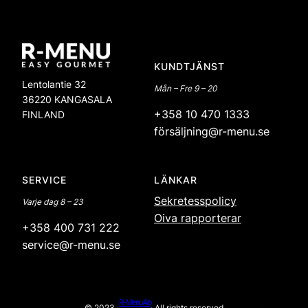
KUNDTJÄNST
Lentolantie 32
Mån – Fre 9 – 20
36220 KANGASALA
+358 10 470 1333
FINLAND
försäljning@r-menu.se
SERVICE
LÄNKAR
Sekretesspolicy
Varje dag 8 – 23
Oiva rapporterar
+358 400 731 222
service@r-menu.se
R-Menu Ab
© 2023 ·
· All rights reserved